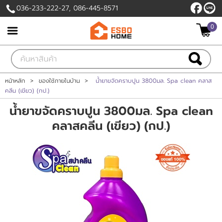
036-233-222-27, 086-445-8571
0
เข้าสู่ระบบ
สมัครสมาชิก
สินค้าที่สนใจ
( 0 )
หน้าหลัก
>
ของใช้ภายในบ้าน
>
น้ำยาขจัดคราบปูน 3800มล. Spa clean คลาส
คลีน (เขียว) (กป.)
หน้าหลัก
น้ำยาขจัดคราบปูน 3800มล. Spa clean
คลาสคลีน (เขียว) (กป.)
สินค้า
โปรโมชั่นวันนี้
แบรนด์
แผนกสินค้า