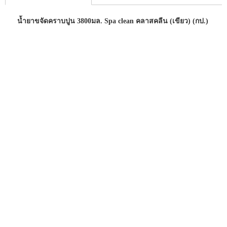
น้ำยาขจัดคราบปูน 3800มล. Spa clean คลาสคลีน (เขียว) (กป.)