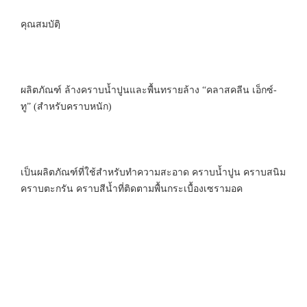
คุณสมบัตฺิ
ผลิตภัณฑ์ ล้างคราบน้ำปูนและพื้นทรายล้าง “คลาสคลีน เอ็กซ์-
ทู” (สำหรับคราบหนัก)
เป็นผลิตภัณฑ์ที่ใช้สำหรับทำความสะอาด คราบน้ำปูน คราบสนิม
คราบตะกรัน คราบสีน้ำที่ติดตามพื้นกระเบื้องเซรามอค