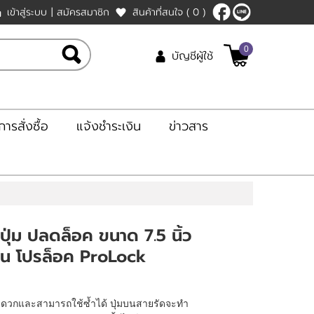
เข้าสู่ระบบ
|
สมัครสมาชิก
สินค้าที่สนใจ
( 0 )
0
บัญชีผู้ใช้
ารสั่งซื้อ
แจ้งชำระเงิน
ข่าวสาร
ปุ่ม ปลดล็อค ขนาด 7.5 นิ้ว
ส้น โปรล็อค ProLock
นสะดวกและสามารถใช้ซ้ำได้ ปุ่มบนสายรัดจะทำ