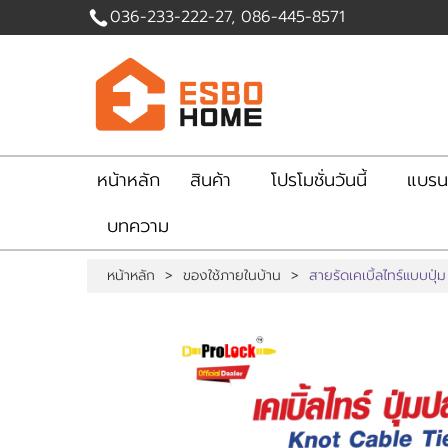
036-233-222-27, 086-445-8571
เข้าสู่
ระบบ
|
สมัคร
สมาชิก
หน้าหลัก
สินค้า
โปรโมชั่นวันนี้
แบรน
สินค้าที่สนใจ
บทความ
( 0 )
หน้าหลัก
สินค้า
หน้าหลัก
>
ของใช้ภายในบ้าน
>
สายรัดเคเบิ้ลไทร์แบบปุ
โปรโมชั่นวันนี้
แบรนด์
แผนกสินค้า
บัญชีผู้ใช้
ติดต่อเรา
ขั้นตอนการสั่งซื้อ