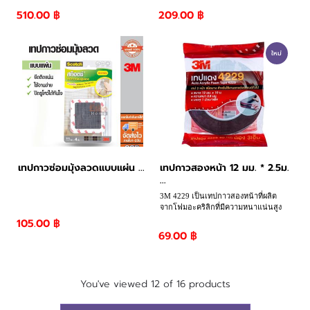
ทำให้สามารถล้างทำความสะอาดคราบ
510.00 ฿
209.00 ฿
มัน และคราบสกปรกได้อย่างรวดเร็ว
โดยใช้ปริมาณน้ำยาน้อยกว่า
ใหม่
เทปกาวซ่อมมุ้งลวดแบบแผ่น ...
เทปกาวสองหน้า 12 มม. * 2.5ม.
...
3M 4229 เป็นเทปกาวสองหน้าที่ผลิต
จากโฟมอะคริลิกที่มีความหนาแน่นสูง
พร้อมกาวอะคริลิกสูตรพิเศษ เหมาะ
105.00 ฿
สำหรับงานตกแต่งและติดตั้งวัสดุบนพื้น
69.00 ฿
ผิวเรียบหรือละเอียดอ่อน เช่น งาน
ภายในรถยนต์ หรือการตกแต่ง
เฟอร์นิเจอร์
You've viewed 12 of 16 products