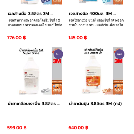
บัญชีผู้ใช้
เจลล้างมือ 3.5ลิตร 3M ...
เจลล้างมือ 400มล. 3M ...
ติดต่อเรา
-เจลทำความสะอาดมือโดยไม่ใช้น้ำ มี
เจลใสล้างมือ ชนิดไม่ต้องใช้น้ำล้างออก
ส่วนผสมของสารมอยเจอไรเซอร์ ให้มือ
ช่วยในการป้องกันแบคทีเรีย เนื้อเจลใส
คุณ-สะอาด นุ่ม ไม่แห้งตึง แห้งเร็ว
มีกลิ่มหอม แห้งเร็ว ปลอดภัย ถนอมมือ
ขั้นตอนการสั่งซื้อ
ไม่เหนียวเหนอะหนะ
776.00 ฿
145.00 ฿
แจ้งชำระเงิน
ใหม่
ใหม่
ข่าวสาร
บทความ
น้ำยาเคลือบเงาพื้น 3.8ลิตร ...
น้ำยาดันฝุ่น 3.8ลิตร 3M (กป)
599.00 ฿
640.00 ฿